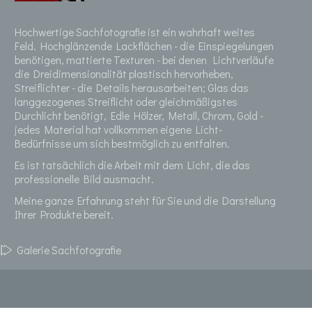
-
R
Hochwertige Sachfotografie ist ein wahrhaft weites
o
Feld. Hochglänzende Lackflächen - die Einspiegelungen
g
benötigen, mattierte Texturen - bei denen Lichtverläufe
g
die Dreidimensionalität plastisch hervorheben,
Streiflichter - die Details herausarbeiten; Glas das
e
langgezogenes Streiflicht oder gleichmäßigstes
Durchlicht benötigt, Edle Hölzer, Metall, Chrom, Gold -
jedes Material hat vollkommen eigene Licht-
Bedürfnisse um sich bestmöglich zu entfalten.
Es ist tatsächlich die Arbeit mit dem Licht, die das
professionelle Bild ausmacht.
Meine ganze Erfahrung steht für Sie und die Darstellung
Ihrer Produkte bereit.
Galerie Sachfotografie